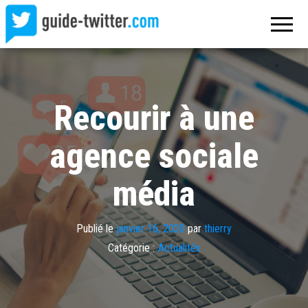
Guide
Excellez
sur
Twitter
Twitter !
Recourir à une
agence sociale
média
Publié le
janvier 16, 2020
par
thierry
Catégorie :
Actualités